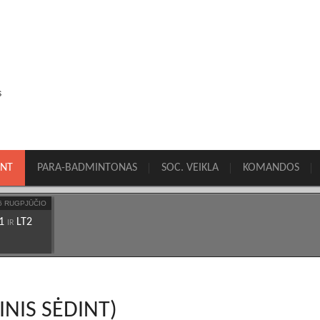
INT
PARA-BADMINTONAS
SOC. VEIKLA
KOMANDOS
6 RUGPJŪČIO
2030 10 RUGPJŪČIO
2020 14 RUGPJŪČIO
2020 14 RUGPJŪČIO
2
T1
LT2
TRE
TRE
LAT
LT1
LAT
LT2
IR
IR
IR
IR
INIS SĖDINT)