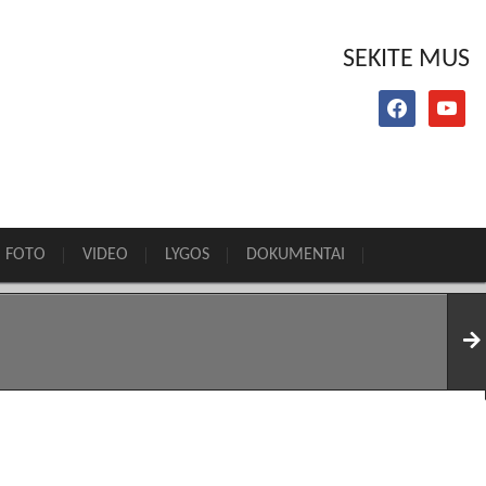
SEKITE MUS
facebook
youtube
FOTO
VIDEO
LYGOS
DOKUMENTAI
020 16 RUGPJŪČIO
2020 16 RUGPJŪČIO
2030 10 RUGPJŪČIO
LR
LR
LT1
LT2
TRE
TRE
IR
IR
IR