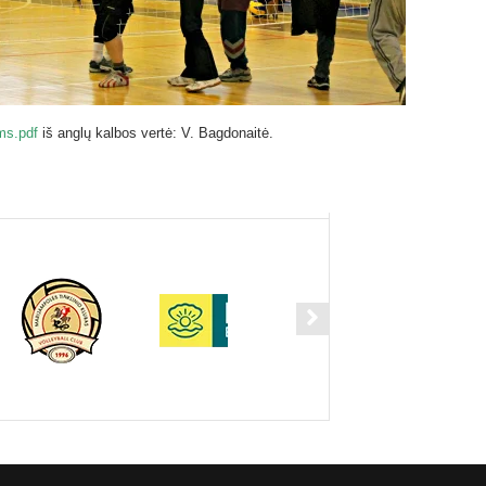
ms.pdf
iš anglų kalbos vertė: V. Bagdonaitė.