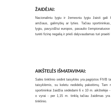
ŽAIDĖJAI:
Nacionaliniu lygiu ir žemesniu lygiu žaisti gali
amžiaus, galimybių ar lyties. Tačiau sportininkas, 
lygiu, pavyzdžiui europos, pasaulio čempionatuose 
turėti fizinę negalią ir prieš dalyvaudamas turi praeit
AIKŠTELĖS IŠMATAVIMAI:
Salės tinklinio sėdint taisyklės yra pagrįstos FIVB t
taisyklėmis, su keletu nedidelių pakeitimų. Tam 
sportininkai žaidžia sėdėdami 6 x 10 m. aikštelėje 
o vyrai - per 1,15 m. tinklą tačiau žaidimas yra 
tinklinio.