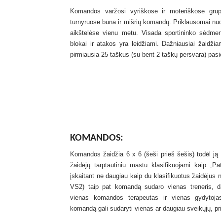
Komandos varžosi vyriškose ir moteriškose grup
turnyruose būna ir mišrių komandų. Priklausomai nu
aikštelėse vienu metu. Visada sportininko sėdmen
blokai ir atakos yra leidžiami. Dažniausiai žaidžia
pirmiausia 25 taškus (su bent 2 taškų persvara) pas
KOMANDOS:
Komandos žaidžia 6 x 6 (šeši prieš šešis) todėl ją 
žaidėjų tarptautiniu mastu klasifikuojami kaip „Pa
įskaitant ne daugiau kaip du klasifikuotus žaidėjus
VS2) taip pat komandą sudaro vienas treneris, da
vienas komandos terapeutas ir vienas gydytojas
komandą gali sudaryti vienas ar daugiau sveikųjų, pr