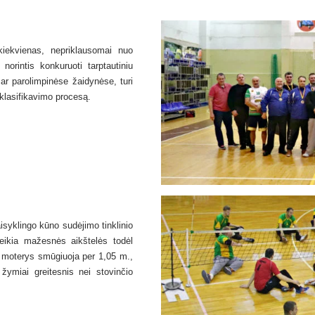
 kiekvienas, nepriklausomai nuo
norintis konkuruoti tarptautiniu
ar parolimpinėse žaidynėse, turi
i klasifikavimo procesą.
aisyklingo kūno sudėjimo tinklinio
reikia mažesnės aikštelės todėl
- moterys smūgiuoja per 1,05 m.,
žymiai greitesnis nei stovinčio