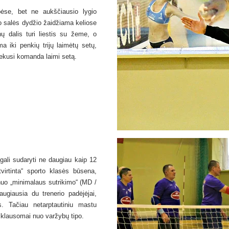
ėse, bet ne aukščiausio lygio
o salės dydžio žaidžiama keliose
ų dalis turi liestis su žeme, o
ma iki penkių trijų laimėtų setų,
iekusi komanda laimi setą.
gali sudaryti ne daugiau kaip 12
tvirtinta“ sporto klasės būsena,
 nuo „minimalaus sutrikimo“ (MD /
ugiausia du trenerio padėjėjai,
. Tačiau netarptautiniu mastu
iklausomai nuo varžybų tipo.