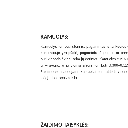
KAMUOLYS:
Kamuolys turi būti sferinis, pagamintas iš lanksčios 
kurio viduje yra pūslė, pagaminta iš gumos ar pan
būti vienoda šviesi arba jų derinys. Kamuolys turi b
g. – svorio, o jo vidinis slėgis turi būti 0,300–0,3
žaidimuose naudojami kamuoliai turi atitikti vieno
slėgį, tipą, spalvą ir kt.
ŽAIDIMO TAISYKLĖS: