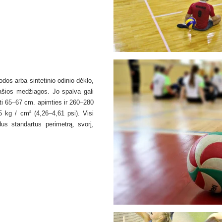
odos arba sintetinio odinio dėklo,
ašios medžiagos. Jo spalva gali
ūti 65–67 cm. apimties ir 260–280
25 kg / cm² (4,26–4,61 psi). Visi
dus standartus perimetrą, svorį,