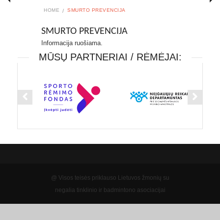
HOME
SMURTO PREVENCIJA
SMURTO PREVENCIJA
Informacija ruošiama.
MŪSŲ PARTNERIAI / RĖMĖJAI:
@ Visos teisės priklauso Lietuvos žmonių su
negalia tinklinio ir badmintono asociacijai