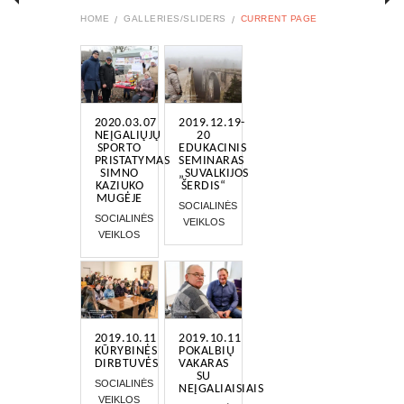
HOME
GALLERIES/SLIDERS
CURRENT PAGE
2020.03.07
2019.12.19-
NEĮGALIŲJŲ
20
SPORTO
EDUKACINIS
PRISTATYMAS
SEMINARAS
SIMNO
„SUVALKIJOS
KAZIUKO
ŠERDIS“
MUGĖJE
SOCIALINĖS
SOCIALINĖS
VEIKLOS
VEIKLOS
2019.10.11
2019.10.11
KŪRYBINĖS
POKALBIŲ
DIRBTUVĖS
VAKARAS
SU
SOCIALINĖS
NEĮGALIAISIAIS
VEIKLOS