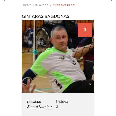
HOME
PLAYERS
CURRENT PAGE
GINTARAS BAGDONAS
3
Location
Lietuva
Squad Number
3